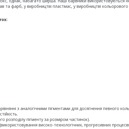
окс, однак, набагато ширша. Наші барвники використовуються не
лав та фарб, у виробництві пластмас, у виробництві кольорового
rox:
порівнянні з аналогічними пігментами для досягнення певного коль
тійкість.
ого розподілу пігменту за розміром частинок).
 (використовування високо-технологічних, прогресивних процесів