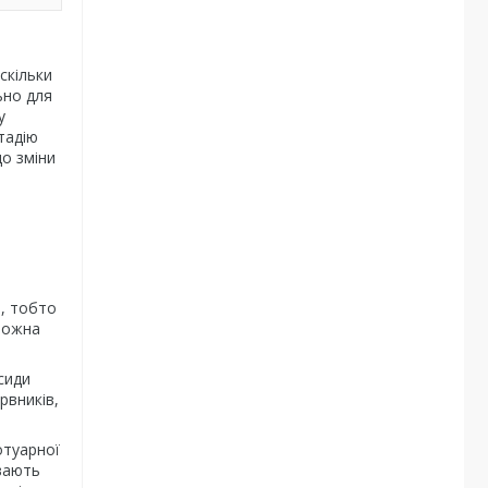
скільки
ьно для
у
тадію
до зміни
о, тобто
 можна
сиди
рвників,
отуарної
ивають