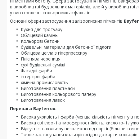
пігментами бетону. Сфера застосування пігментів Байферар
в виробництві будівельних матеріалів, але й у виробництві 
у виготовленні кольорових асфальтів.
Основні сфери застосування залізоокисних пігментів
Bayfer
Кухня для тротуару
Обліцевий камінь
Кольорові бетони
будівельні матеріали для бетонної підлоги
Обліцева цегла з гіперпрессиру
Пліснява черепиця
сухі будівельні суміші
Фасадні фарби
інтер’єрні фарби
хімічна промисловість
Виготовлення пластмаси
Виготовлення кольорового паперу
Виготовлення лавок
Перевага Bayferrox:
Висока укривість і фарба (менша кількість пігменту в 
Висока світлоо- і атмосферностійкість, кислото- і лужос
Відсутність кольору незалежно від партії (більше точн
Точне застосування кольорів згідно до карти кольорів