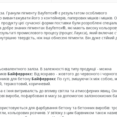
іза. Гранули пігменту Bayferrox® є результатом особливого
 вивантажувати його з контейнерів, паперових мішків і мішків. О
 продукту цієї сучасної форми поставки були розроблені спеціал
 добре знаних пігментах Bayferrox®, які мають високу кольоров
 результаті промислового процесу (процес Лаукса), який включає с
рішню твердість, ніж інші обнесені пігменти. Він дуже стійкий 
ьохвалентного заліза. В залежності від типу продукції - можна
ників
Байферрокс:
Від яскраво - жовтого до червоного і чорног
вників для бетону
Байферрокс
По суті, змішуючи їх між собою,
ий, теракотовий, коричневий.
за є їхня витривалість до впливу світла та атмосферних явищ. Ок
онові вироби, пофарбовані в масу за допомогою залізноокисних ба
використовуються для фарбування бетону та бетонних виробів: тр
гли, кольорових розчинів. У зв’язку з цим барвником також наз