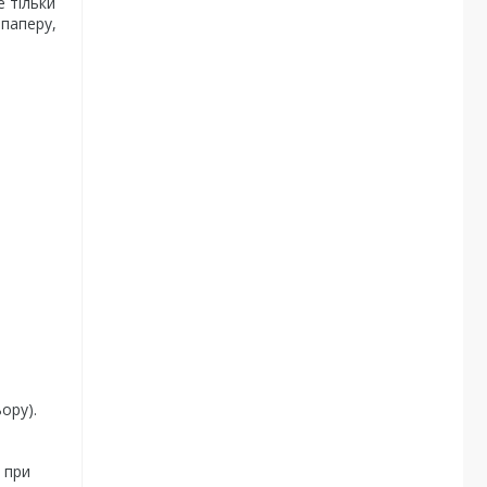
 тільки
 паперу,
ору).
 при