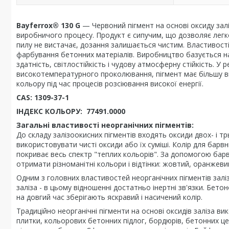
Bayferrox® 130 G
— Червоний пігмент на основі оксиду зал
виробничого процесу. Продукт є сипучим, що дозволяє легко
пилу не вистачає, дозання залишається чистим. Властивості
фарбування бетонних матеріалів. Виробництво базується на
здатність, світлостійкість і чудову атмосферну стійкість. У
високотемпературного проколювання, пігмент має більшу внут
кольору під час процесів розсіювання високої енергії.
CAS: 1309-37-1
ІНДЕКС КОЛЬОРУ: 77491.0000
Загальні властивості неорганічних пігментів:
До складу залізоокисних пігментів входять оксиди двох- і тр
використовувати чисті оксиди або їх суміші. Колір для барв
покриває весь спектр "теплих кольорів". За допомогою бар
отримати різноманітні кольори і відтінки: жовтий, оранжев
Одним з головних властивостей неорганічних пігментів залі
заліза - в цьому відношенні достатньо інертні зв'язки. Бет
на довгий час зберігають яскравий і насичений колір.
Традиційно неорганічні пігменти на основі оксидів заліза 
плитки, кольорових бетонних підлог, бордюрів, бетонних це