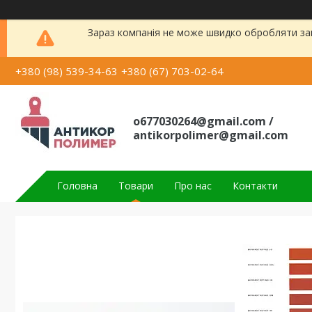
Зараз компанія не може швидко обробляти зам
+380 (98) 539-34-63
+380 (67) 703-02-64
o677030264@gmail.com /
antikorpolimer@gmail.com
Головна
Товари
Про нас
Контакти