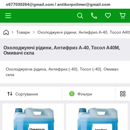
o677030264@gmail.com / antikorpolimer@gmail.com
Товари
Охолоджуючі рідини, Антифриз А-40, Тосол А40
Охолоджуючі рідини, Антифриз А-40, Тосол А40М,
Омивачі скла
Охолоджуюча рідина, Антифриз (-40), Тосол (-40), Омивач
скла
Сортування
0
Фільтри