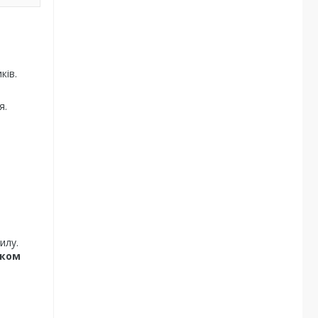
ків.
я.
илу.
иком