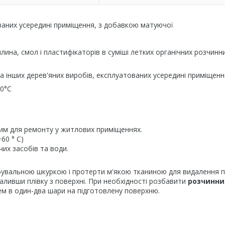
ованих усередині приміщення, з добавкою матуючої
на, смол і пластифікаторів в суміші летких органічних розчинни
 інших дерев'яних виробів, експлуатованих усередині приміщенн
60°С
им для ремонту у житлових приміщеннях.
60 ° C)
их засобів та води.
увальною шкуркою і протерти м'якою тканиною для видалення п
ливши плівку з поверхні. При необхідності розбавити
розчинн
 в один-два шари на підготовлену поверхню.