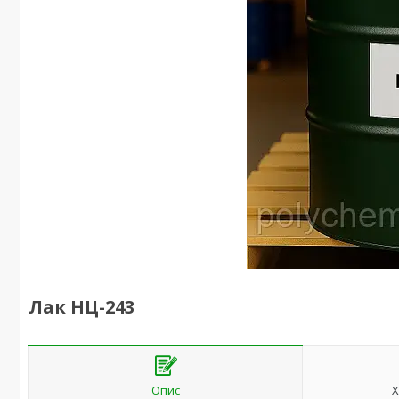
Лак НЦ-243
Опис
Х