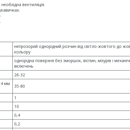
 необхідна вентиляція.
укавичках.
.
.
непрозорий однорідний розчин від світло-жовтого до жо
кольору
однорідна поверхня без зморшок, віспин, міхурів і механіч
включень
26-32
 4 мм
35-80
1
10
0,4
0,2