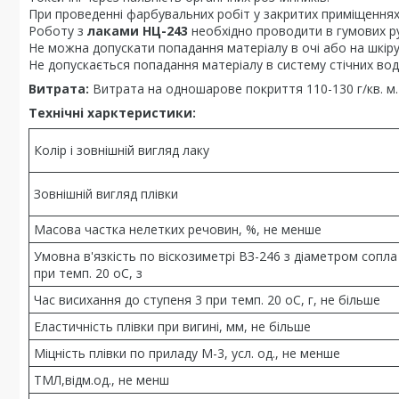
При проведенні фарбувальних робіт у закритих приміщеннях
Роботу з
лаками НЦ-243
необхідно проводити в гумових р
Не можна допускати попадання матеріалу в очі або на шкіру
Не допускається попадання матеріалу в систему стічних вод
Витрата:
Витрата на одношарове покриття 110-130 г/кв. м.
Технічні харктеристики:
Колір і зовнішній вигляд лаку
Зовнішній вигляд плівки
Масова частка нелетких речовин, %, не менше
Умовна в'язкість по віскозиметрі ВЗ-246 з діаметром сопла
при темп. 20 оС, з
Час висихання до ступеня 3 при темп. 20 оС, г, не більше
Еластичність плівки при вигині, мм, не більше
Міцність плівки по приладу М-3, усл. од., не менше
ТМЛ,відм.од., не менш