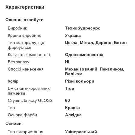
Характеристики
Основні атрибути
Виробник
Технобудресурс
Країна виробник
Україна
Тип матеріалу, що
Цегла, Метал, Дерево, Бетон
фарбується
Кількість компонентів
Однокомпонентна
Без запаху
Ні
Спосіб нанесення
Механізований, Пензликом,
Валіком
Колір
Різні кольори
Вміст антикорозійних
True
пігментів
Ступінь блиску GLOSS
60
Тип
Краска
Основа фарби
Алкідна
Основні
Тип використання
Універсальний