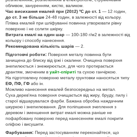
обливом, зануренням, кистю, валиком.
Час висихання емалей при (20±2) ºС до ст. 1
— 12 годин,
до ст. 3 не більше
24-48 годин, в залежності від кольору.
Плівка емалей при шліфуванні повинна утворювати рівну
поверхню і не солити шкірку.
Витрата емалі на один шар
— 100-180 г/м2 в залежності від
кольору і способу нанесення.
Рекомендована кількість шарів
— 2.
Підготовчі роботи:
Поверхня металу повинна бути
зачищена до блиску від іржі і окалини. Очищена поверхня
знепилюється і знежирюється, для чого протирається
дрантям, змоченим в
уайт-спіриті
та сухою ганчіркою.
На підготовлену поверхню металу грунтовки наносяться типу
ЕФ, ПФ, ГФ
або ін.
Можливо нанесення емалей безпосередньо на метал.
Суха дерев'яна поверхня очищається від жиру, бруду, пилу і
старої відшарувалася фарби. Бажана обробка наждачним
шкуркою і знепилювання. Для поліпшення зчеплення з
деревом і зменшення витрат емалі можна раніше не
пофарбовану поверхню перед нанесенням емалі покрити
оліфою і висушити.
Фарбування:
Перед застосуванням переконайтеся, що