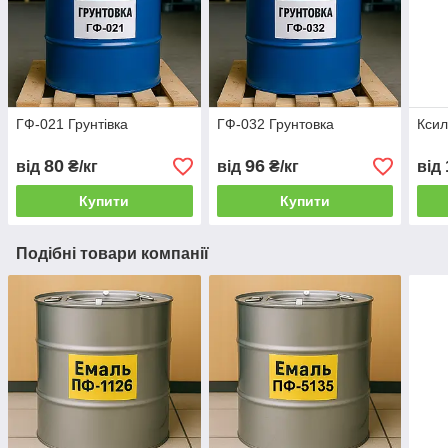
ГФ-021 Грунтівка
ГФ-032 Грунтовка
Кси
80
96
від
₴/кг
від
₴/кг
від
Купити
Купити
Подібні товари компанії