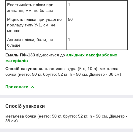
Еластичність плівки при
1
згинанні, мм, не більше
Міцність плівки при ударі по
50
приладу типу У-1, см, не
менше
Адгезія плівки, бали, не
1
більше
Емаль ПФ-133
відноситься до
алкідних лакофарбових
матеріалів
.
Спосіб пакування:
пластикові відра (5 л, 10 л); металева
бочка (нетто: 50 кг, брутто: 52 кг; h - 50 см, Діаметр - 38 см)
Приховати
Спосіб упаковки
металева бочка (нетто: 50 кг, брутто: 52 кг; h - 50 см, Діаметр -
38 см)