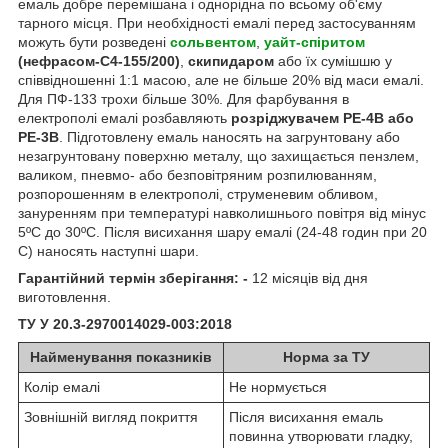
емаль добре перемішана і однорідна по всьому об'єму
тарного місця. При необхідності емалі перед застосуванням
можуть бути розведені
сольвентом
,
уайт-спіритом
(нефрасом-С4-155/200)
,
скипидаром
або їх сумішшю у
співвідношенні 1:1 масою, але не більше 20% від маси емалі.
Для ПФ-133 трохи більше 30%. Для фарбування в
електрополі емалі розбавляють
розріджувачем РЕ-4В або
РЕ-3В
. Підготовлену емаль наносять на загрунтовану або
незагрунтовану поверхню металу, що захищається пензлем,
валиком, пневмо- або безповітряним розпилюванням,
розпорошенням в електрополі, струменевим обливом,
зануренням при температурі навколишнього повітря від мінус
5ºС до 30ºС. Після висихання шару емалі (24-48 годин при 20
С) наносять наступні шари.
Гарантійний термін зберігання: -
12 місяців від дня
виготовлення.
ТУ У 20.3-2970014029-003:2018
Найменування показників
Норма за ТУ
Колір емалі
Не нормується
Зовнішній вигляд покриття
Після висихання емаль
повинна утворювати гладку,