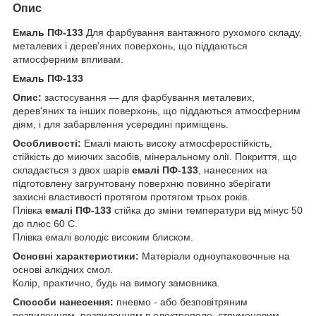
Опис
Емаль ПФ-133
Для фарбування вантажного рухомого складу,
металевих і дерев'яних поверхонь, що піддаються
атмосферним впливам.
Емаль ПФ-133
Опис:
застосування — для фарбування металевих,
дерев'яних та інших поверхонь, що піддаються атмосферним
діям, і для забарвлення усередині приміщень.
Особливості:
Емалі мають високу атмосферостійкість,
стійкість до миючих засобів, мінеральному олії. Покриття, що
складається з двох шарів
емалі ПФ-133
, нанесених на
підготовлену загрунтовану поверхню повинно зберігати
захисні властивості протягом протягом трьох років.
Плівка
емалі ПФ-133
стійка до зміни температури від мінус 50
до плюс 60 С.
Плівка емалі володіє високим блиском.
Основні характеристики:
Матеріали одноупаковочные на
основі алкідних смол.
Колір, практично, будь на вимогу замовника.
Способи нанесення:
пневмо - або безповітряним
розпиленням, розпиленням в електрополе, струменевим