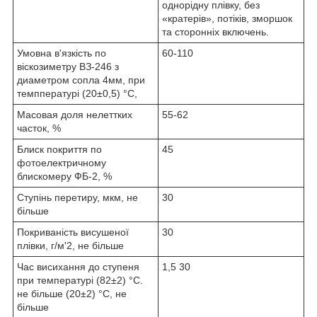
однорідну плівку, без
«кратерів», потіків, зморшок
та сторонніх включень.
Умовна в'язкість по
60-110
віскозиметру ВЗ-246 з
диаметром сопла 4мм, при
темппературі (20±0,5) °С,
Масовая доля нелеттких
55-62
часток, %
Блиск покриття по
45
фотоелектричному
блискомеру ФБ-2, %
Ступінь перетиру, мкм, не
30
більше
Покриваність висушеної
30
плівки, г/м'2, не більше
Час висихання до ступеня
1,5 30
при температурі (82±2) °С.
не більше (20±2) °С, не
більше