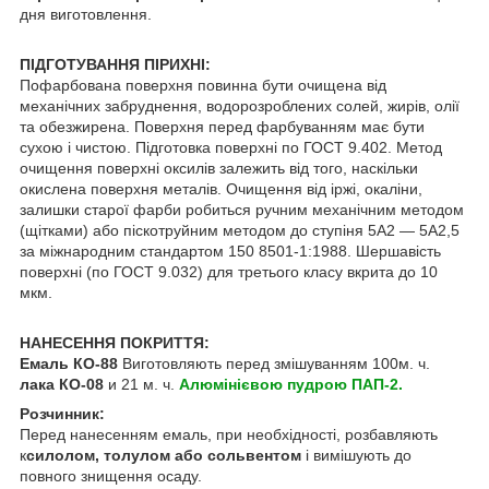
дня виготовлення.
ПІДГОТУВАННЯ ПІРИХНІ:
Пофарбована поверхня повинна бути очищена від
механічних забруднення, водорозроблених солей, жирів, олії
та обезжирена. Поверхня перед фарбуванням має бути
сухою і чистою. Підготовка поверхні по ГОСТ 9.402. Метод
очищення поверхні оксилів залежить від того, наскільки
окислена поверхня металів. Очищення від іржі, окаліни,
залишки старої фарби робиться ручним механічним методом
(щітками) або піскотруйним методом до ступіня 5A2 — 5А2,5
за міжнародним стандартом 150 8501-1:1988. Шершавість
поверхні (по ГОСТ 9.032) для третього класу вкрита до 10
мкм.
НАНЕСЕННЯ ПОКРИТТЯ:
Емаль КО-88
Виготовляють перед змішуванням 100м. ч.
лака КО-08
и 21 м. ч.
Алюмінієвою пудрою ПАП-2.
Розчинник:
Перед нанесенням емаль, при необхідності, розбавляють
к
силолом, толулом або сольвентом
і вимішують до
повного знищення осаду.