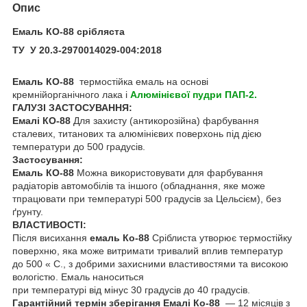
Опис
Емаль КО-88 срібляста
ТУ У 20.3-2970014029-004:2018
Емаль КО-88
термостійка емаль на основі
кремнійорганічного лака і
Алюмінієвої пудри ПАП-2.
ГАЛУЗІ ЗАСТОСУВАННЯ:
Емалі КО-88
Для захисту (антикорозійна) фарбування
сталевих, титанових та алюмінієвих поверхонь під дією
температури до 500 градусів.
Застосування:
Емаль КО-88
Можна використовувати для фарбування
радіаторів автомобілів та іншого (обладнання, яке може
тпрацювати при температурі 500 градусів за Цельсієм), без
ґрунту.
ВЛАСТИВОСТІ:
Після висихання
емаль Ко-88
Сріблиста утворює термостійку
поверхню, яка може витримати тривалий вплив температур
до 500 « С., з добрими захисними властивостями та високою
вологістю. Емаль наноситься
при температурі від мінус 30 градусів до 40 градусів.
Гарантійний термін зберігання Емалі Ко-88
— 12 місяців з