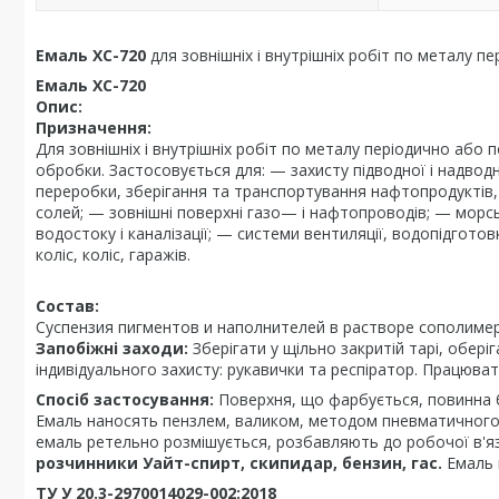
Емаль ХС-720
для зовнішніх і внутрішніх робіт по металу пе
Емаль ХС-720
Опис:
Призначення:
Для зовнішніх і внутрішніх робіт по металу періодично або п
обробки. Застосовується для: — захисту підводної і надводн
переробки, зберігання та транспортування нафтопродуктів, п
солей; — зовнішні поверхні газо— і нафтопроводів; — морськ
водостоку і каналізації; — системи вентиляції, водопідгото
коліс, коліс, гаражів.
Состав:
Суспензия пигментов и наполнителей в растворе сополим
Запобіжні заходи:
Зберігати у щільно закритій тарі, оберіг
індивідуального захисту: рукавички та респіратор. Працюва
Спосіб застосування:
Поверхня, що фарбується, повинна 
Емаль наносять пензлем, валиком, методом пневматичного 
емаль ретельно розмішується, розбавляють до робочої в'я
розчинники Уайт-спирт, скипидар, бензин, гас.
Емаль 
ТУ У 20.3-2970014029-002:2018