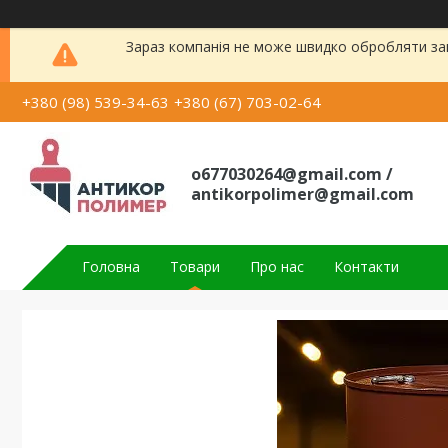
Зараз компанія не може швидко обробляти зам
+380 (98) 539-34-63
+380 (67) 703-02-64
o677030264@gmail.com /
antikorpolimer@gmail.com
Головна
Товари
Про нас
Контакти