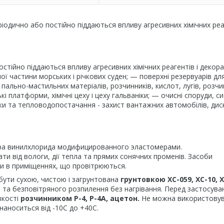
ріодично або постійно піддаються впливу агресивних хімічних реаг
остійно піддаються впливу агресивних хімічних реагентів і декор
ої частини морських і річкових суден; — поверхні резервуарів дл
ально-мастильних матеріалів, розчинників, кислот, лугів, розчи
і платформи, хімічні цеху і цеху гальваніки; — очисні споруди, с
вки та тепловодопостачання - захист вантажних автомобілів, дис
ера винилхлорида модифицированного эластомерами.
ати від вологи, дії тепла та прямих сонячних променів. Засоби
ти в приміщеннях, що провітрюються.
бути сухою, чистою і загрунтована
грунтовкою ХС-059, ХС-10, Х
та безповітряного розпилення без нагрівання. Перед застосува
зкості
розчинником Р-4, Р-4А, ацетон.
Не можна використовув
наноситься від -10С до +40С.