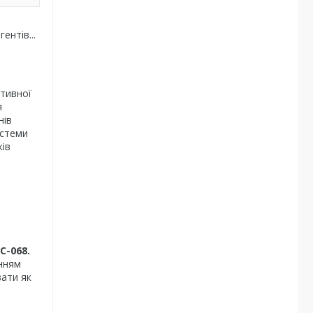
ентів...
ативної
я
нів
истеми
ків
С-068.
нням
ати як