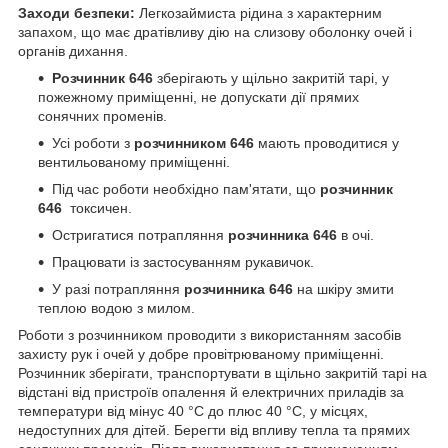
Заходи безпеки:
Легкозаймиста рідина з характерним
запахом, що має дратівливу дію на слизову оболонку очей і
органів дихання.
Розчинник 646
зберігають у щільно закритій тарі, у
пожежному приміщенні, не допускати дії прямих
сонячних променів.
Усі роботи з
розчинником 646
мають проводитися у
вентильованому приміщенні.
Під час роботи необхідно пам'ятати, що
розчинник
646
токсичен.
Остригатися потрапляння
розчинника 646
в очі.
Працювати із застосуванням рукавичок.
У разі потрапляння
розчинника 646
на шкіру змити
теплою водою з милом.
Роботи з розчинником проводити з використанням засобів
захисту рук і очей у добре провітрюваному приміщенні.
Розчинник зберігати, транспортувати в щільно закритій тарі на
відстані від пристроїв опалення й електричних приладів за
температури від мінус 40 °C до плюс 40 °C, у місцях,
недоступних для дітей. Берегти від впливу тепла та прямих