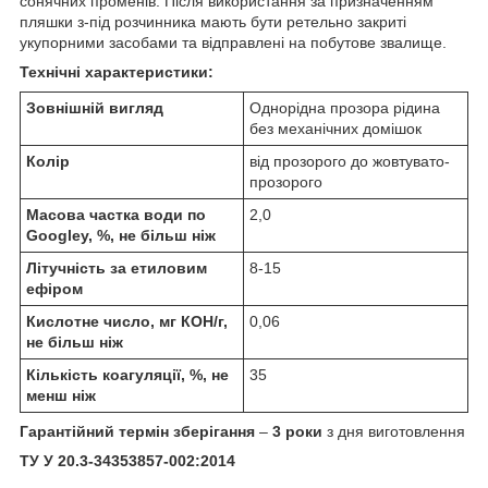
сонячних променів. Після використання за призначенням
пляшки з-під розчинника мають бути ретельно закриті
укупорними засобами та відправлені на побутове звалище.
Технічні характеристики:
Зовнішній вигляд
Однорідна прозора рідина
без механічних домішок
Колір
від прозорого до жовтувато-
прозорого
Масова частка води по
2,0
Googleу, %, не більш ніж
Літучність за етиловим
8-15
ефіром
Кислотне число, мг КОН/г,
0,06
не більш ніж
Кількість коагуляції, %, не
35
менш ніж
Гарантійний термін зберігання
–
3 роки
з дня виготовлення
ТУ У 20.3-34353857-002:2014