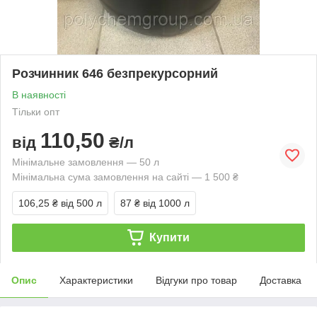
Розчинник 646 безпрекурсорний
В наявності
Тільки опт
110,50
від
₴/л
Мінімальне замовлення — 50 л
Мінімальна сума замовлення на сайті — 1 500 ₴
106,25 ₴
від 500 л
87 ₴
від 1000 л
Купити
Опис
Характеристики
Відгуки про товар
Доставка