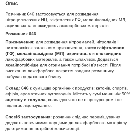
Опис
Розчинник 646 застосовується для розведення
нітроцелюлозних НЦ, гліфталевих ГФ, меланіноамідних МЛ,
акрилових та епоксидних лакофарбових матеріалів.
Розчинник 646
Призначення:
для розведення нітроемалей, нітролаків і
нитroпаклівок загального призначення, також
гліфталевих
(ГФ)
,
меланіноамідних (МЛ)
,
акриловых
и
епоксидних
лакофарбових матеріалів, а також шпаклівок. Додається
якнайпотрібніше для отримання потрібної в'язкості. Після
висихання лакофарбове покриття завдяки розчиннику
набуває додаткового блиску.
Склад:
646
є сумішшю органічних продуктів: кетонів, спиртів,
ефірів, ароматичних вуглеводнів. Містить у сумі менш ніж 50%
ацетону
и
толуола
, внаслідок чого не є прекурсором і не
підлягає ліцензуванню.
Спосіб застосування:
розчинник під час перемішування
додають невеликими порціями до лакофарбового матеріалу
до отримання потрібної консистенції.