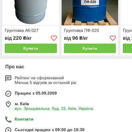
Грунтовка АК-027
Грунтовка ПФ-020
Ґрун
220
96
від
₴/кг
від
₴/кг
від
Купити
Купити
Про нас
Рейтинг не сформований
Менше 5 відгуків за останній рік
Працює з 05.09.2009
м. Київ
вул. Зрошувальна, буд. 15, Київ, Україна
Контакти
Сьогодні працює з 09:00 до 16:30