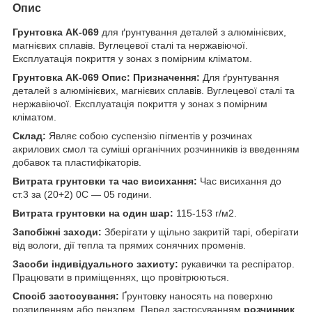
Опис
Грунтовка АК-069
для ґрунтування деталей з алюмінієвих,
магнієвих сплавів. Вуглецевої сталі та нержавіючої.
Експлуатація покриття у зонах з помірним кліматом.
Грунтовка АК-069 Опис: Призначення:
Для ґрунтування
деталей з алюмінієвих, магнієвих сплавів. Вуглецевої сталі та
нержавіючої. Експлуатація покриття у зонах з помірним
кліматом.
Склад:
Являє собою суспензію пігментів у розчинах
акрилових смол та суміші органічних розчинників із введенням
добавок та пластифікаторів.
Витрата грунтовки та час висихання:
Час висихання до
ст.3 за (20+2) 0С — 05 години.
Витрата грунтовки на один шар:
115-153 г/м2.
Запобіжні заходи:
Зберігати у щільно закритій тарі, оберігати
від вологи, дії тепла та прямих сонячних променів.
Засоби індивідуального захисту:
рукавички та респіратор.
Працювати в приміщеннях, що провітрюються.
Спосіб застосування:
Ґрунтовку наносять на поверхню
розпиленням або пензлем. Перед застосуванням
розчинник