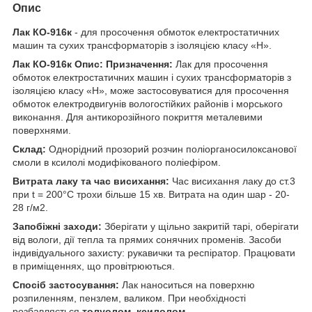
Опис
Лак КО-916к
- для просочення обмоток електростатичних
машин та сухих трансформаторів з ізоляцією класу «Н».
Лак КО-916к Опис: Призначення:
Лак для просочення
обмоток електростатичних машин і сухих трансформаторів з
ізоляцією класу «Н», може застосовуватися для просочення
обмоток електродвигунів вологостійких районів і морського
виконання. Для антикорозійного покриття металевими
поверхнями.
Склад:
Однорідний прозорий розчин поліорганосилоксанової
смоли в ксилолі модифікованого поліефіром.
Витрата лаку та час висихання:
Час висихання лаку до ст.3
при t = 200°С трохи більше 15 хв. Витрата на один шар - 20-
28 г/м2.
Запобіжні заходи:
Зберігати у щільно закритій тарі, оберігати
від вологи, дії тепла та прямих сонячних променів. Засоби
індивідуального захисту: рукавички та респіратор. Працювати
в приміщеннях, що провітрюються.
Спосіб застосування:
Лак наноситься на поверхню
розпиленням, пензлем, валиком. При необхідності
розбавляється
толуолом, ксилолом.