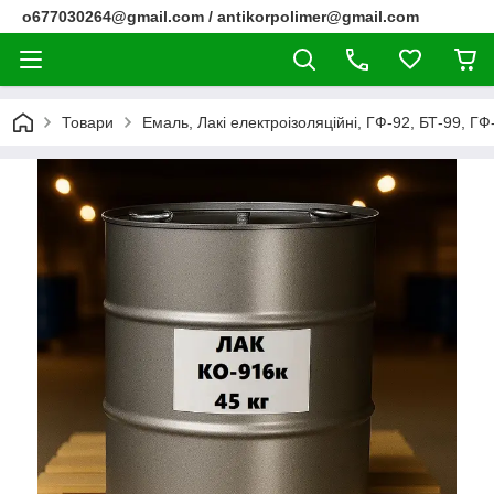
o677030264@gmail.com / antikorpolimer@gmail.com
Товари
Емаль, Лакі електроізоляційні, ГФ-92, БТ-99, ГФ