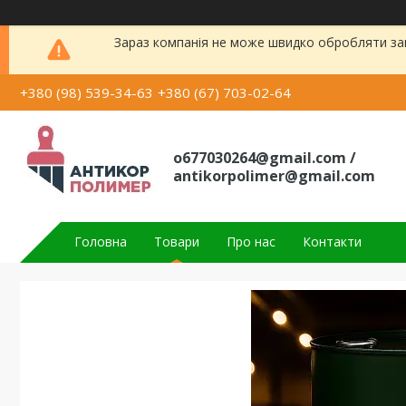
Зараз компанія не може швидко обробляти зам
+380 (98) 539-34-63
+380 (67) 703-02-64
o677030264@gmail.com /
antikorpolimer@gmail.com
Головна
Товари
Про нас
Контакти