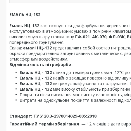
ЕМАЛЬ НЦ-132
Емаль НЦ-132
застосовується для фарбування дерев'яних і
експлуатованих в атмосферних умовах з помірним кліматом і
використовують ґрунтовки типу
ГФ-021
,
АК-070, ФЛ-03К, В
попереднього грунтування.
Склад:
емалі НЦ-132
представляют собой состав нитроцелл
окраски предварительно загрунтованных металических, дер
атмосферным воздействиям.
Відмінна якість нітрофарби:
Емаль НЦ - 132
стійка до температурних змін -12°C до
Емаль НЦ - 132
надійно захищає поверхню від впливу 
Емаль НЦ - 132
витримує шліфування та полірування.
Емаль НЦ - 132
має високу стабільність при зберіганні
Покриття після висихання має високу еластичність, міцн
Витрата на однокульове покриття в залежності від кол
Стандарт: ТУ У 20.3-2970014029-005:2018
Гарантійний термін зберігання
— 12 місяців з дати вир