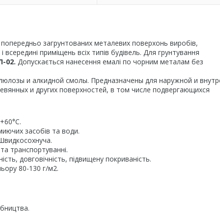
 попередньо загрунтованих металевих поверхонь виробів,
 всередині приміщень всіх типів будівель. Для грунтування
Л-02.
Допускається нанесення емалі по чорним металам без
юлозы и алкидной смолы. Предназначены для наружной и внутр
евянных и других поверхностей, в том числе подвергающихся
 +60°C.
миючих засобів та води.
 Швидкосохнуча.
 та транспортуванні.
ість, довговічність, підвищену покриваність.
ьору 80-130 г/м2.
обництва.