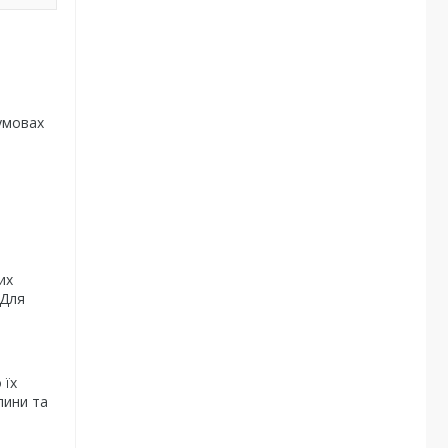
умовах
их
 Для
 їх
лини та