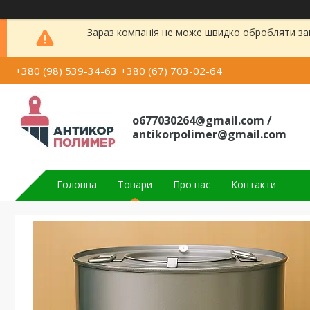
Зараз компанія не може швидко обробляти зам
+380 (98) 539-34-63
+380 (67) 703-02-64
o677030264@gmail.com /
antikorpolimer@gmail.com
Головна
Товари
Про нас
Контакти