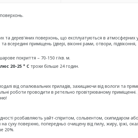
 поверхонь.
их та дерев'яних поверхонь, що експлуатуються в атмосферних 
 та всередині приміщень (двері, віконні рами, отвори, підвіконня,
арове покриття – 70-150 г/кв. м.
люс 20-25 ° C
трохи більше 24 годин.
 подалі від опалювальних приладів, захищаючи від вологи та прям
вальні роботи проводити в ретельно провітрюваному приміщенні.
гню!
дності розбавляють уайт-спіритом, сольвентом, скипидаром або
 суху поверхню, попередньо очищену від пилу, жиру, іржі, ока
ше 20%.