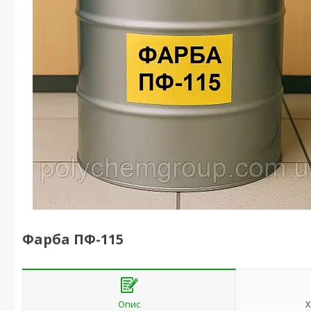
Фарба ПФ-115
Опис
Х