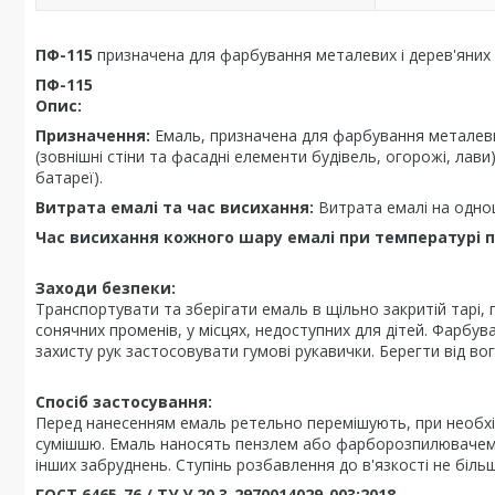
ПФ-115
призначена для фарбування металевих і дерев'яних
ПФ-115
Опис:
Призначення:
Емаль, призначена для фарбування металев
(зовнішні стіни та фасадні елементи будівель, огорожі, лави)
батареї).
Витрата емалі та час висихання:
Витрата емалі на однош
Час висихання кожного шару емалі при температурі п
Заходи безпеки:
Транспортувати та зберігати емаль в щільно закритій тарі,
сонячних променів, у місцях, недоступних для дітей. Фарбу
захисту рук застосовувати гумові рукавички. Берегти від во
Спосіб застосування:
Перед нанесенням емаль ретельно перемішують, при необхі
сумішшю. Емаль наносять пензлем або фарборозпилювачем на
інших забруднень. Ступінь розбавлення до в'язкості не біль
ГОСТ 6465-76 / ТУ У 20.3-2970014029-003:2018