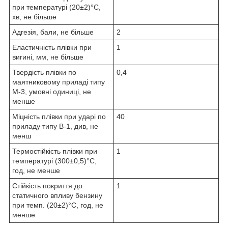
при температурі (20±2)°С,
хв, не більше
Адгезія, бали, не більше
2
Еластичність плівки при
1
вигині, мм, не більше
Твердість плівки по
0,4
маятниковому приладі типу
М-3, умовні одиниці, не
менше
Міцність плівки при ударі по
40
приладу типу В-1, див, не
менш
Термостійкість плівки при
1
температурі (300±0,5)°С,
год, не менше
Стійкість покриття до
1
статичного впливу бензину
при темп. (20±2)°С, год, не
менше