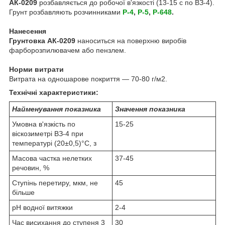
АК-0209
розбавляється до робочої в'язкості (13-15 с по ВЗ-4).
Грунт розбавляють розчинниками
Р-4
,
Р-5
,
Р-648
.
Нанесення
Грунтовка АК-0209
наноситься на поверхню виробів
фарборозпилювачем або пензлем.
Норми витрати
Витрата на одношарове покриття — 70-80 г/м2.
Технічні характеристики:
Найменування показника
Значення показника
Умовна в'язкість по
15-25
віскозиметрі ВЗ-4 при
температурі (20±0,5)°С, з
Масова частка нелетких
37-45
речовин, %
Ступінь перетиру, мкм, не
45
більше
рН водної витяжки
2-4
Час висихання до ступеня 3
30