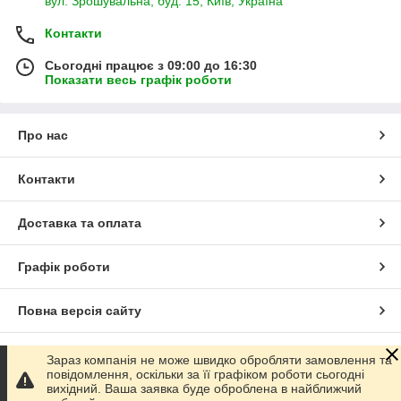
вул. Зрошувальна, буд. 15, Київ, Україна
Контакти
Сьогодні працює з 09:00 до 16:30
Показати весь графік роботи
Про нас
Контакти
Доставка та оплата
Графік роботи
Повна версія сайту
Сайт створено на маркетплейсі
Prom.ua
Зараз компанія не може швидко обробляти замовлення та
повідомлення, оскільки за її графіком роботи сьогодні
вихідний. Ваша заявка буде оброблена в найближчий
Політика конфіденційності