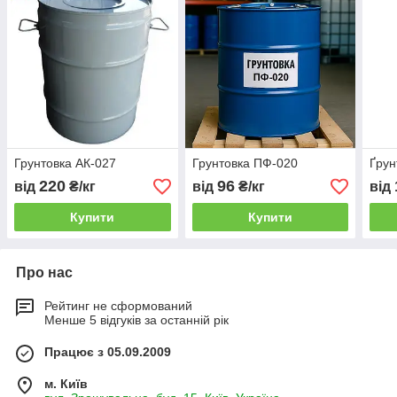
Грунтовка АК-027
Грунтовка ПФ-020
Ґрун
220
96
від
₴/кг
від
₴/кг
від
Купити
Купити
Про нас
Рейтинг не сформований
Менше 5 відгуків за останній рік
Працює з 05.09.2009
м. Київ