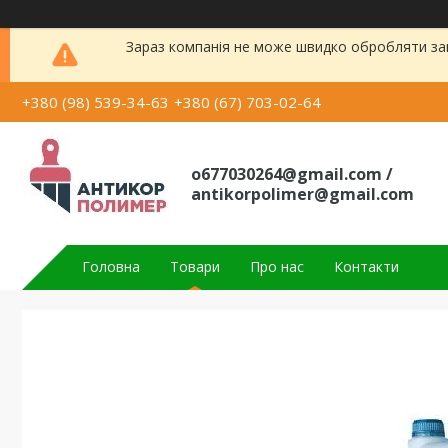
Зараз компанія не може швидко обробляти зам
+380 (98) 539-34-63
+380 (67) 703-02-64
o677030264@gmail.com /
antikorpolimer@gmail.com
Головна
Товари
Про нас
Контакти