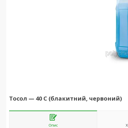
Тосол — 40 С (блакитний, червоний)
Опис
Х