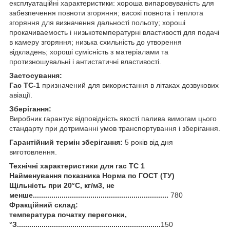
експлуатаційні характеристики: хороша випаровуваність для
забезпечення повноти згоряння; високі повнота і теплота
згоряння для визначення дальності польоту; хороші
прокачиваемость і низькотемпературні властивості для подачі
в камеру згоряння; низька схильність до утворення
відкладень; хороші сумісність з матеріалами та
протизношувальні і антистатичні властивості.
Застосування:
Гас ТС-1
призначений для використання в літаках дозвукових
авіації.
Зберігання:
Виробник гарантує відповідність якості палива вимогам цього
стандарту при дотриманні умов транспортування і зберігання.
Гарантійний термін зберігання:
5 років від дня
виготовлення.
Технічні характеристики для
гас ТС 1
Найменування показника Норма по ГОСТ (ТУ)
Щільність при 20°С, кг/м3, не
менше..................................................................
780
Фракційний склад:
температура початку перегонки,
°З......................................................................
150