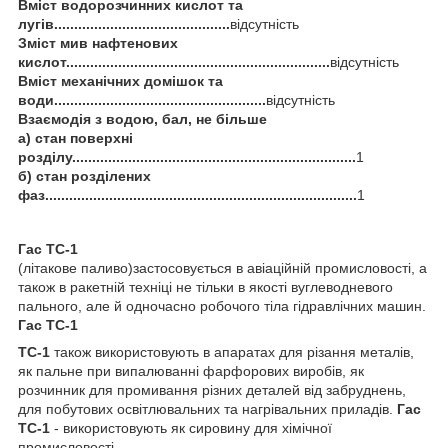
Вміст водорозчинних кислот та
лугів............................................
відсутність
Зміст мив нафтенових
кислот..................................................................
відсутність
Вміст механічних домішок та
води.....................................................
відсутність
Взаємодія з водою, бал, не більше
а) стан поверхні
розділу.......................................................................
1
б) стан розділених
фаз..............................................................................
1
Гас ТС-1
(літакове паливо)застосовується в авіаційній промисловості, а
також в ракетній техніці не тільки в якості вуглеводневого
пального, але й одночасно робочого тіла гідравлічних машин.
Гас ТС-1
ТС-1
також використовують в апаратах для різання металів,
як пальне при випалюванні фарфорових виробів, як
розчинник для промивання різних деталей від забруднень,
для побутових освітлювальних та нагрівальних приладів.
Гас
ТС-1
- використовують як сировину для хімічної
промисловості.