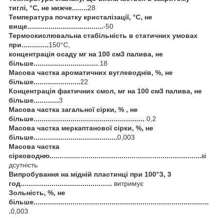
тиглі, °С, не нижче........
28
Температура початку кристалізації, °С, не
вище.......................................
-50
Термоокислювальна стабільність в статичних умовах
при..............
150°С,
концентрація осаду мг на 100 см3 палива, не
більше.................................
.18
Масова частка ароматичних вуглеводнів, %, не
більше........................
22
Концентрація фактичних смол, мг на 100 см3 палива, не
більше.............
3
Масова частка загальної сірки, % , не
більше.........................................................
.0,2
Масова частка меркаптанової сірки, %, не
більше...........................................
0,003
Масова частка
сірководню..............................................................................
ві
дсутність
Випробування на мідній пластинці при 100°З, 3
год...............................................
витримує
Зольність, %, не
більше..........................................................................................
.
0,003