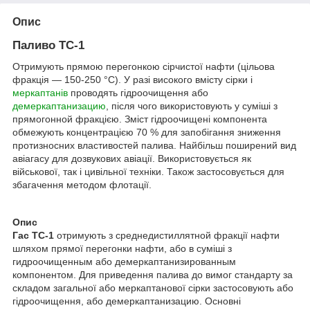
Опис
Паливо ТС-1
Отримують прямою перегонкою сірчистої нафти (цільова
фракція — 150-250 °C). У разі високого вмісту сірки і
меркаптанів
проводять гідроочищення або
демеркаптанизацию
, після чого використовують у суміші з
прямогонной фракцією. Зміст гідроочищені компонента
обмежують концентрацією 70 % для запобігання зниження
протизносних властивостей палива. Найбільш поширений вид
авіагасу для дозвукових авіації. Використовується як
військової, так і цивільної техніки. Також застосовується для
збагачення методом флотації.
Опис
Гас ТС-1
отримують з среднедистиллятной фракції нафти
шляхом прямої перегонки нафти, або в суміші з
гидроочищенным або демеркаптанизированным
компонентом. Для приведення палива до вимог стандарту за
складом загальної або меркаптанової сірки застосовують або
гідроочищення, або демеркаптанизацию. Основні