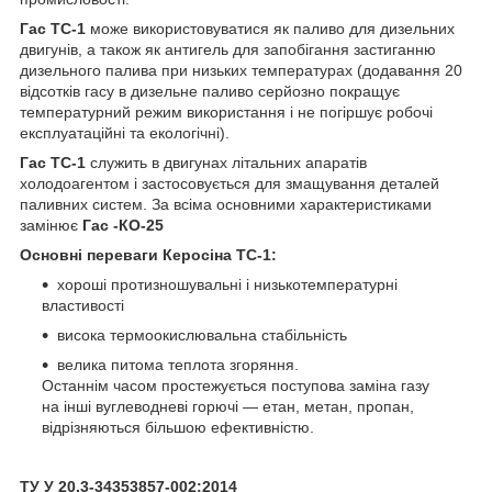
Гас ТС-1
може використовуватися як паливо для дизельних
двигунів, а також як антигель для запобігання застиганню
дизельного палива при низьких температурах (додавання 20
відсотків гасу в дизельне паливо серйозно покращує
температурний режим використання і не погіршує робочі
експлуатаційні та екологічні).
Гас ТС-1
служить в двигунах літальних апаратів
холодоагентом і застосовується для змащування деталей
паливних систем. За всіма основними характеристиками
замінює
Гас -КО-25
Основні переваги Керосіна ТС-1:
хороші протизношувальні і низькотемпературні
властивості
висока термоокислювальна стабільність
велика питома теплота згоряння.
Останнім часом простежується поступова заміна газу
на інші вуглеводневі горючі — етан, метан, пропан,
відрізняються більшою ефективністю.
ТУ У 20.3-34353857-002:2014