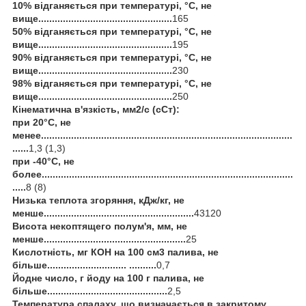
10% відганяється при температурі, °С, не
вище.................................................
165
50% відганяється при температурі, °С, не
вище.................................................
195
90% відганяється при температурі, °С, не
вище.................................................
230
98% відганяється при температурі, °С, не
вище.................................................
250
Кінематична в'язкість, мм2/с (сСт):
при 20°С, не
менее............................................................................................
......
1,3 (1,3)
при -40°С, не
более............................................................................................
.....
8 (8)
Низька теплота згоряння, кДж/кг, не
менше.......................................................
43120
Висота некоптящего полум'я, мм, не
менше....................................................
25
Кислотність, мг КОН на 100 см3 палива, не
більше............................. ..........
0,7
Йодне число, г йоду на 100 г палива, не
більше............................................
2,5
Температура спалаху, що визначається в закритому