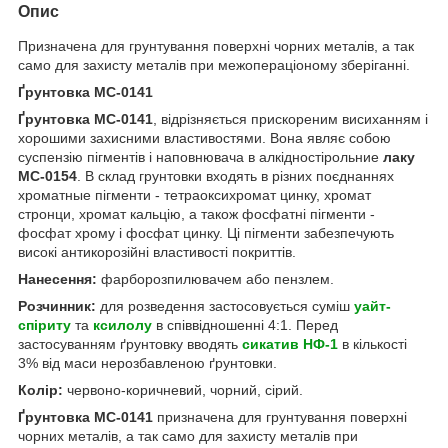
Опис
Призначена для грунтування поверхні чорних металів, а так
само для захисту металів при межопераціоному зберіганні.
Ґрунтовка МС-0141
Ґрунтовка МС-0141
, відрізняється прискореним висиханням і
хорошими захисними властивостями. Вона являє собою
суспензію пігментів і наповнювача в алкідностірольние
лаку
МС-0154
. В склад грунтовки входять в різних поєднаннях
хроматные пігменти - тетраоксихромат цинку, хромат
стронци, хромат кальцію, а також фосфатні пігменти -
фосфат хрому і фосфат цинку. Ці пігменти забезпечують
високі антикорозійні властивості покриттів.
Нанесення:
фарборозпилювачем або пензлем.
Розчинник:
для розведення застосовується суміш
уайт-
спіриту
та
ксилолу
в співвідношенні 4:1. Перед
застосуванням ґрунтовку вводять
сикатив НФ-1
в кількості
3% від маси нерозбавленою ґрунтовки.
Колір:
червоно-коричневий, чорний, сірий.
Ґрунтовка МС-0141
призначена для грунтування поверхні
чорних металів, а так само для захисту металів при