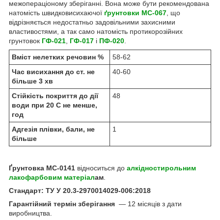
межопераціоному зберіганні. Вона може бути рекомендована
натомість швидковисихаючої
ґрунтовки МС-067
, що
відрізняється недостатньо задовільними захисними
властивостями, а так само натомість протикорозійних
грунтовок
ГФ-021
,
ГФ-017
і
ПФ-020
.
Вміст нелетких речовин %
58-62
Час висихання до ст. не
40-60
більше 3 хв
Стійкість покриття до дії
48
води при 20 С не менше,
год
Адгезія плівки, бали, не
1
більше
Ґрунтовка МС-0141
відноситься до
алкідностирольним
лакофарбовим матеріал
ам
.
Стандарт: ТУ У 20.3-2970014029-006:2018
Гарантійний термін зберігання
— 12 місяців з дати
виробництва.