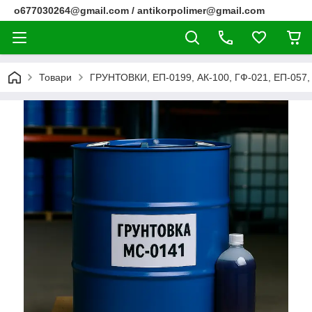
o677030264@gmail.com / antikorpolimer@gmail.com
Товари
ГРУНТОВКИ, ЕП-0199, АК-100, ГФ-021, ЕП-057, 