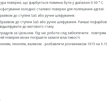
ра поверхні, що фарбується повинна бути у діапазоні 0-50 ° C.
сфатування холодної сталевої поверхні для поліпшення адгезії.
азівом до ступіня SaS або ручне шліфування.
разівом до ступіня SaS або ручне шліфування. Раніше пофарбов
 відшліфувати до матового стану.
адусів за Цельсієм. Під час роботи слід забезпечити повітрям 
ій поверхні може погіршити захисні властивості.
енням, пензлем, валиком - розбавляти розчинником 1015 на 5-1
.