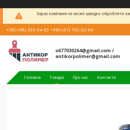
Зараз компанія не може швидко обробляти зам
+380 (98) 539-34-63
+380 (67) 703-02-64
o677030264@gmail.com /
antikorpolimer@gmail.com
Головна
Товари
Про нас
Контакти