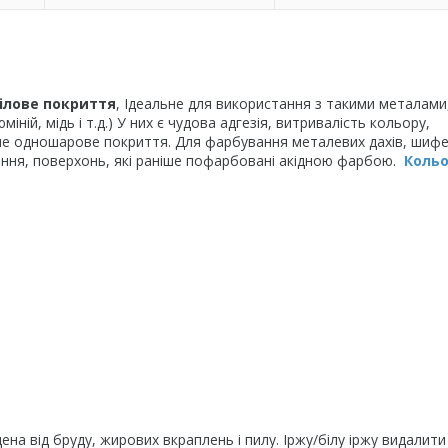
нілове покриття
, Ідеальне для використання з такими металами
ній, мідь і т.д.) У них є чудова адгезія, витривалість кольору,
не одношарове покриття. Для фарбування металевих дахів, шифе
щення, поверхонь, які раніше пофарбовані акідною фарбою.
Кольо
на від бруду, жирових вкраплень і пилу. Іржу/білу іржу видалити