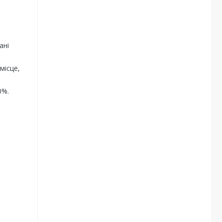
ані
місце,
0%.