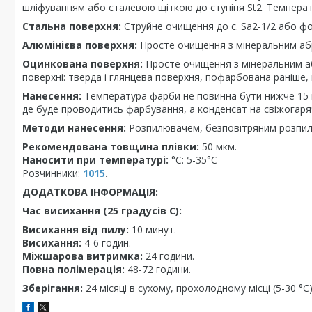
шліфуванням або сталевою щіткою до ступіня St2. Температу
Стальна поверхня:
Струйне очищення до с. Sa2-1/2 або фо
Алюмінієва поверхня:
Просте очищення з мінеральним абр
Оцинкована поверхня:
Просте очищення з мінеральним аб
поверхні: тверда і глянцева поверхня, пофарбована раніше,
Нанесення:
Температура фарби не повинна бути нижче 15 гр
де буде проводитись фарбування, а конденсат на свіжогаряч
Методи нанесення:
Розпилювачем, безповітряним розпил
Рекомендована товщина плівки:
50 мкм.
Наносити при температурі:
°С: 5-35°C
Розчинники:
1015
.
ДОДАТКОВА ІНФОРМАЦІЯ:
Час висихання (25 градусів C):
Висихання від пилу:
10 минут.
Висихання:
4-6 годин.
Міжшарова витримка:
24 години.
Повна полімерація:
48-72 години.
Зберігання:
24 місяці в сухому, прохолодному місці (5-30 °C)