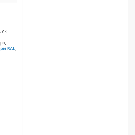
, як
ра,
ри RAL
,