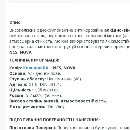
Опис:
Високоякісне однокомпонентне антикорозійне
алкідно-ві
оцинкована сталь, нержавіюча сталь, кольорові метали (алюмі
атмосферна стійкість. Можна використовувати як самостій
профнастила, металоконструкцій іззовні і всередині примі
NCS, NOVA
.
ТЕХНІЧНА ІНФОРМАЦІЯ:
Колір:
Кольори RAL
,
NCS, NOVA.
Основа:
Алкідно-вінілове.
Ступінь сблиску:
Напівматова (40).
Адгезія:
GT 0, DIN 53151.
Щільність:
1,35 кг/литр.
Розхід:
5-7 м2/кг (50 мкм).
Висока ступінь ангезії, атмосферостійкість.
Леткі речовини:
456 г/літр.
ПІДГОТУВАННЯ ПОВЕРХНОСТІ І НАНЕСІННЯ:
Підготовка Поверхні:
Поверхня повинна бути сухою, очище