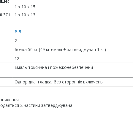
нше:
1 х 10 х 15
 °С і
1 х 10 х 13
Р-5
2
бочка 50 кг (49 кг емалі + затверджувач 1 кг)
12
Емаль токсична і пожежонебезпечний
Однорідна, гладка, без сторонніх включень.
зпилення.
додається 2 частини затверджувача.