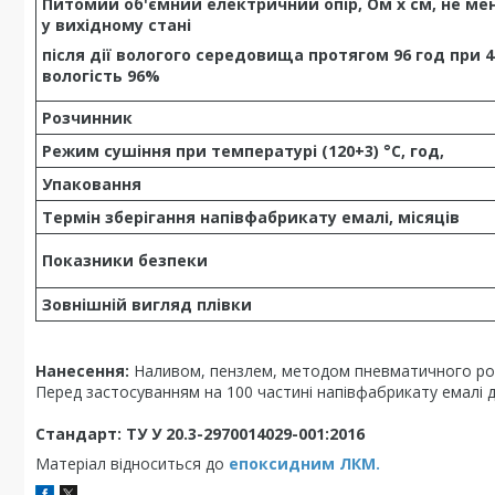
Питомий об'ємний електричний опір, Ом х см, не ме
у вихідному стані
після дії вологого середовища протягом 96 год при 40
вологість 96%
Розчинник
Режим сушіння при температурі (120+3) °С, год,
Упаковання
Термін зберігання напівфабрикату емалі, місяців
Показники безпеки
Зовнішній вигляд плівки
Нанесення:
Наливом, пензлем, методом пневматичного ро
Перед застосуванням на 100 частині напівфабрикату емалі 
Стандарт: ТУ У 20.3-2970014029-001:2016
Матеріал відноситься до
епоксидним ЛКМ.