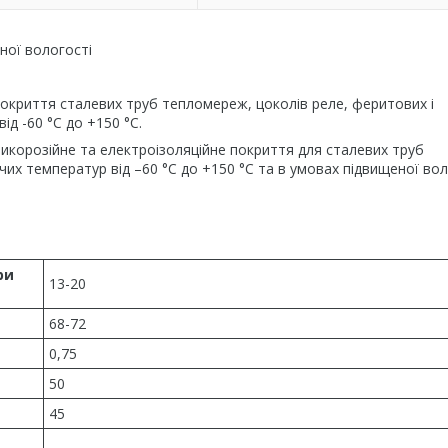
ної вологості
покриття сталевих труб тепломереж, цоколів реле, феритових і
ід -60 °С до +150 °С.
икорозійне та електроізоляційне покриття для сталевих труб
чих температур від –60 °С до +150 °С та в умовах підвищеної вол
ри
13-20
68-72
0,75
50
45