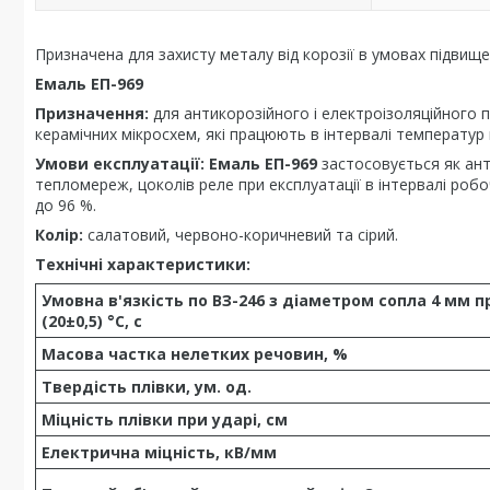
Призначена для захисту металу від корозії в умовах підвище
Емаль ЕП-969
Призначення:
для антикорозійного і електроізоляційного 
керамічних мікросхем, які працюють в інтервалі температур в
Умови експлуатації:
Емаль ЕП-969
застосовується як ант
тепломереж, цоколів реле при експлуатації в інтервалі робо
до 96 %.
Колір:
салатовий, червоно-коричневий та сірий.
Технічні характеристики:
Умовна в'язкість по ВЗ-246 з діаметром сопла 4 мм п
(20±0,5) °С, с
Масова частка нелетких речовин, %
Твердість плівки, ум. од.
Міцність плівки при ударі, см
Електрична міцність, кВ/мм