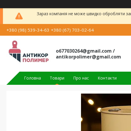
Зараз компанія не може швидко обробляти зам
+380 (98) 539-34-63
+380 (67) 703-02-64
o677030264@gmail.com /
antikorpolimer@gmail.com
Головна
Товари
Про нас
Контакти