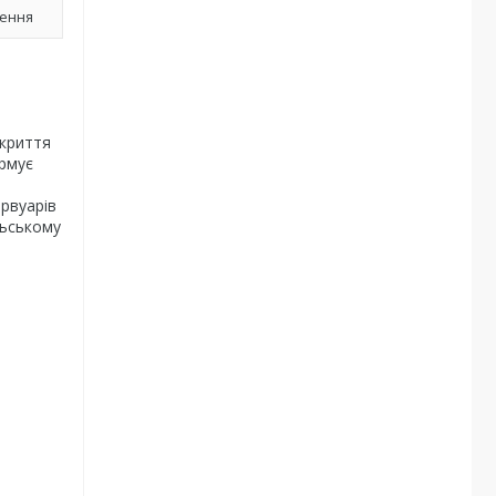
лення
окриття
ормує
рвуарів
льському