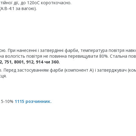
ійної дії, до 120oC короткочасно.
A:B-4:1 за вагою).
ю. При нанесенні і затвердінні фарби, температура повітря навк
сна вологість повітря не повинна перевищувати 80%. Стальна по
51, 8001, 912, 914 чи 360.
ою. Перед застосуванням фарби (компонент А) і затверджувач (к
сця.
) 5-10%
1115 розчинник.