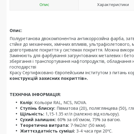
Опис
Характеристики
Опис:
Поліуретанова двокомпонентна антикоррозійна фарба, затве
стійке до механічних, хімічних впливів, ультрафіолетового
довготривале покриття у системах покриття. Можна викори
Замінюють для фарбування загрунтованих металевих і бето
зберігання і транспортування нафтопродуктів, обладнання н
господарстві
Красу Сертифіковано Європейським інститутом з питань кор
конструкцій захисних покриттів».
ТЕХНІЧНА ІНФОРМАЦІЯ:
Колір:
Кольори RAL, NCS, NOVA.
Ступінь блиску:
Півматова (20), поляглянцева (50), гля
Щільність:
1,15-1.35 кг/л (залежно від кольору).
Сухий залишок:
60% за об'ємом, 73% за вагою.
Теоретична витрата:
7-9м2/кг (50 мкм).
Життєздатність суміші:
3-4 часа при 20ºC.