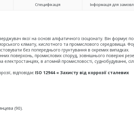
Специфікація
Інформація для замов
рджувач якої на основі аліфатичного ізоціонату. Він формує п
, морського клімату, кислотного та промислового середовища. Ф
стовувати без попереднього грунтування в окремих випадках.
нних поверхонь, промислових споруд, зовнішнього поверхні резе
а електростанціях, в атомній промисловості, суднобудуванні, сі
розії, відповідає
ISO 12944 « Захисту від коррозії сталевих
нцева (90).