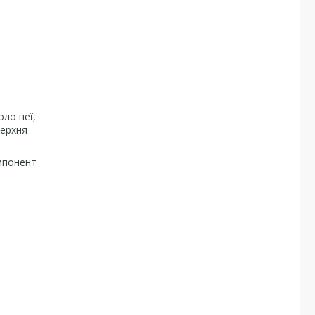
оло неї,
верхня
омпонент