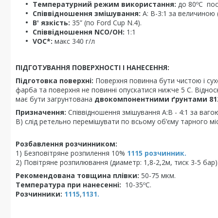
Температурний режим використання:
до 80ºC пост
Співвідношення змішування:
A: B-3:1 за величиною (
В' язкість:
35” (по Ford Cup N.4).
Співвідношення NCO/OH:
1:1
VOC*:
макс 340 г/л
ПІДГОТУВАННЯ ПОВЕРХНОСТІ І НАНЕСЕННЯ:
Підготовка поверхні:
Поверхня повинна бути чистою і сухо
фарба та поверхня не повинні опускатися нижче 5 C. Відно
має бути загрунтована
двокомпонентними ґрунтами 812, 7
Призначення:
Співвідношення змішування A:B - 4:1 за ваг
B) слід ретельно перемішувати по всьому об’єму тарного мі
Розбавлення розчинником:
1) Безповітряне розпилення 10%
1115 розчинник.
2) Повітряне розпилювання (диаметр: 1,8-2,2м, тиск 3-5 бар
Рекомендована товщина плівки:
50-75 мкм.
Температура при нанесенні:
10-35ºC.
Розчинники:
1115
,
1131.