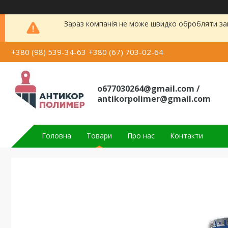
Зараз компанія не може швидко обробляти зам
+380 (98) 539-34-63
+380 (67) 703-02-64
o677030264@gmail.com /
antikorpolimer@gmail.com
Головна
Товари
Про нас
Контакти