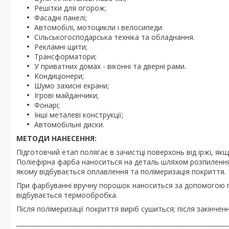
Решітки для огорож;
Фасадні панелі;
Автомобілі, мотоцикли і велосипеди.
Сільськогосподарська техніка та обладнання.
Рекламні щити;
Трансформатори;
У приватних домах - віконні та дверні рами.
Кондиціонери;
Шумо захисні екрани;
Ігрові майданчики;
Фонарі;
Інші металеві конструкції;
Автомобільні диски.
МЕТОДИ НАНЕСЕННЯ:
Підготовчий етап полягає в зачистці поверхонь від іржі, якщ
Поліефірна фарба наноситься на деталь шляхом розпилення п
якому відбувається оплавлення та полімеризація покриття. 
При фарбуванні вручну порошок наноситься за допомогою п
відбувається термообробка.
Після полімеризації покриття виріб сушиться; після закінче
_____________________________________________________________________