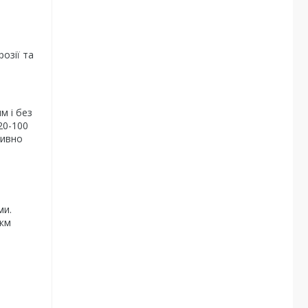
розії та
м і без
20-100
тивно
ми.
мкм