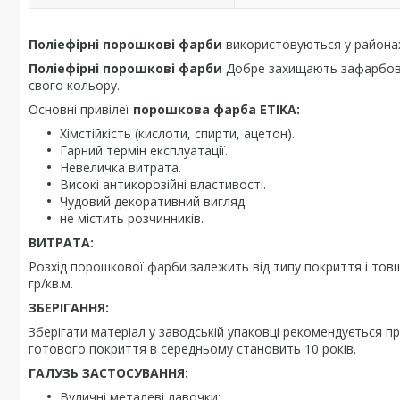
Поліефірні порошкові фарби
використовуються у районах,
Поліефірні порошкові фарби
Добре захищають зафарбова
свого кольору.
Основні привілеї
порошкова фарба ETIKA:
Хімстійкість (кислоти, спирти, ацетон).
Гарний термін експлуатації.
Невеличка витрата.
Високі антикорозійні властивості.
Чудовий декоративний вигляд.
не містить розчинників.
ВИТРАТА:
Розхід порошкової фарби залежить від типу покриття і то
гр/кв.м.
ЗБЕРІГАННЯ:
Зберігати матеріал у заводській упаковці рекомендується при
готового покриття в середньому становить 10 років.
ГАЛУЗЬ ЗАСТОСУВАННЯ:
Вуличні металеві лавочки;