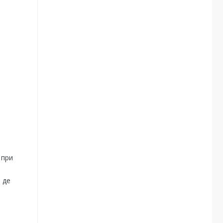
 при
 де