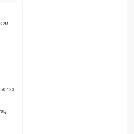
асом
150-180
ації