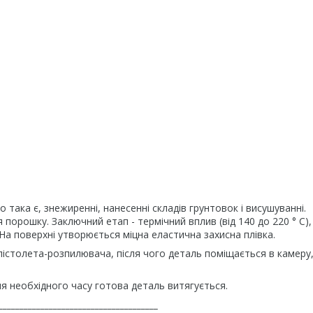
о така є, знежиренні, нанесенні складів грунтовок і висушуванні.
орошку. Заключний етап - термічний вплив (від 140 до 220 ° С),
На поверхні утворюється міцна еластична захисна плівка.
істолета-розпилювача, після чого деталь поміщається в камеру,
ння необхідного часу готова деталь витягується.
______________________________________