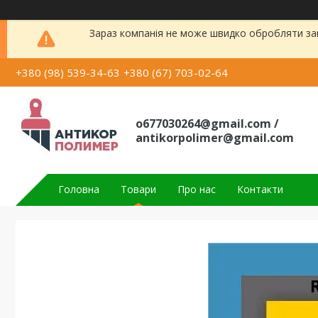
Зараз компанія не може швидко обробляти зам
+380 (98) 539-34-63
+380 (67) 703-02-64
o677030264@gmail.com /
antikorpolimer@gmail.com
Головна
Товари
Про нас
Контакти