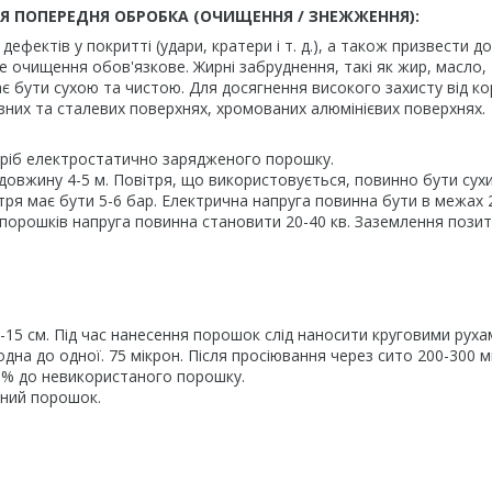
Я ПОПЕРЕДНЯ ОБРОБКА (ОЧИЩЕННЯ / ЗНЕЖЖЕННЯ):
фектів у покритті (удари, кратери і т. д.), а також призвести до
е очищення обов'язкове. Жирні забруднення, такі як жир, масло,
має бути сухою та чистою. Для досягнення високого захисту від ко
зних та сталевих поверхнях, хромованих алюмінієвих поверхнях.
ріб електростатично зарядженого порошку.
овжину 4-5 м. Повітря, що використовується, повинно бути сухи
ітря має бути 5-6 бар. Електрична напруга повинна бути в межах 
х порошків напруга повинна становити 20-40 кв. Заземлення пози
-15 см. Під час нанесення порошок слід наносити круговими руха
дна до одної. 75 мікрон. Після просіювання через сито 200-300 
% до невикористаного порошку.
нний порошок.