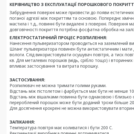
КЕРІВНИЦТВО З ЕКСПЛУАТАЦІЇ ПОРОШКОВОГО ПОКРИТТ
Забруднення поверхні може призвести до появи естетичних де
поганої адгезії між покриттям та основою. Попереднє хімічн
мастила і т.д., повинні бути видалені з поверхні. Поверхня 
довговічності покриття потрібна фосфатна обробка на залі
ЕЛЕКТРОСТАТИЧНИЙ ПРОЦЕС РОЗПИЛЕННЯ:
Нанесення пульверизатором проводиться на заземлений ви
Шланг пульверизатора повинен бути антистатичним і мати д
вологи. Слід використовувати осушувач повітря, а тиск пов
кв. Для металевих порошків (мідь, срібло тощо) і вторинни
впливає застосування та витрата порошку.
ЗАСТОСУВАННЯ:
Розпилювач не можна тримати голими руками.
Відстань між пістолетом і фарбується має бути не менше 10
Відстань між вішалками повинна бути однаковою і близько о
перероблений порошок може бути доданий трохи більше 20
Для досягнення крокрені не можна використовувати втори
ЗАПІКАННЯ:
Температура повітря має коливатися і бути 200 С.
Рекомендації виробника повинні дотримуватися.