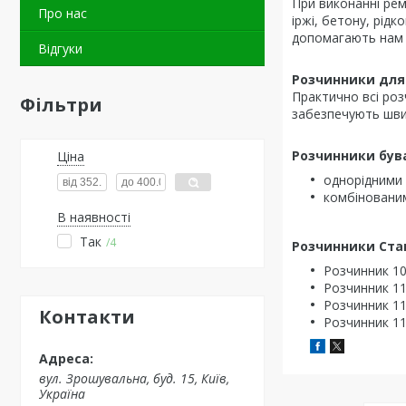
При виконанні рем
Про нас
іржі, бетону, рідк
допомагають нам 
Відгуки
Розчинники для
Практично всі роз
Фільтри
забезпечують швид
Розчинники був
Ціна
однорідними 
комбінованим
В наявності
Так
4
Розчинники Ста
Розчинник 1
Розчинник 1
Розчинник 1
Контакти
Розчинник 1
вул. Зрошувальна, буд. 15, Київ,
Україна