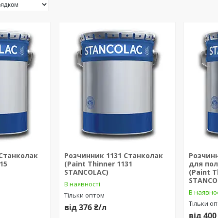
 Станколак
Розчинник 1131 Станколак
Розчинн
015
(Paint Thinner 1131
для пол
STANCOLAC)
(Paint T
STANCO
В наявності
В наявно
Тільки оптом
Тільки о
від 376 ₴/л
від 400