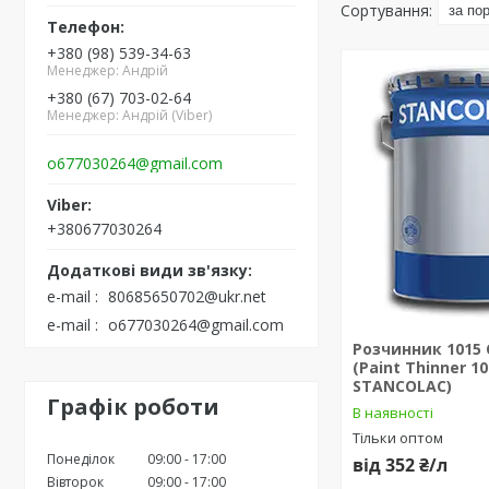
+380 (98) 539-34-63
Менеджер: Андрій
+380 (67) 703-02-64
Менеджер: Андрій (Viber)
o677030264@gmail.com
+380677030264
e-mail
80685650702@ukr.net
e-mail
o677030264@gmail.com
Розчинник 1015
(Paint Thinner 1
STANCOLAC)
Графік роботи
В наявності
Тільки оптом
Понеділок
09:00
17:00
від 352 ₴/л
Вівторок
09:00
17:00