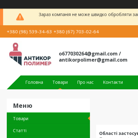
Зараз компанія не може швидко обробляти зам
+380 (98) 539-34-63
+380 (67) 703-02-64
o677030264@gmail.com /
antikorpolimer@gmail.com
Головна
Товари
Про нас
Контакти
Товари
Статті
Області застосу