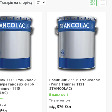
ик 1115 Станколак
Розчинник 1131 Станколак
іуретанових фарб
(Paint Thinner 1131
hinner 1115
STANCOLAC)
LAC)
В наявності
сті
Тільки оптом
птом
від 376 ₴/л
 ₴/л