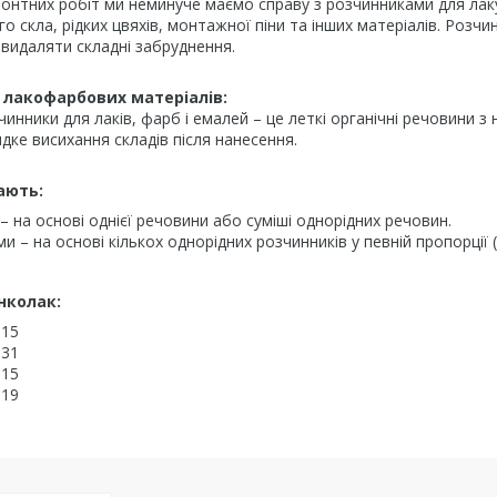
онтних робіт ми неминуче маємо справу з розчинниками для лаку
ого скла, рідких цвяхів, монтажної піни та інших матеріалів. Роз
видаляти складні забруднення.
 лакофарбових матеріалів:
чинники для лаків, фарб і емалей – це леткі органічні речовини 
ке висихання складів після нанесення.
ають:
– на основі однієї речовини або суміші однорідних речовин.
и – на основі кількох однорідних розчинників у певній пропорції 
нколак:
015
131
115
119