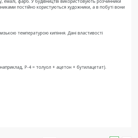
, емалі, фарб. У будівництві використовують розчинники
чинниками постійно користуються художники, а в побуті вони
з низькою температурою кипіння. Дані властивості
(наприклад, Р-4 = толуол + ацетон + бутилацетат).